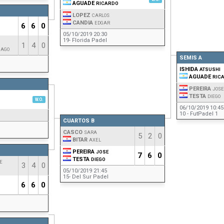
AGUADE
RICARDO
LOPEZ
CARLOS
CANDIA
EDGAR
6
6
0
05/10/2019 20:30
19- Florida Padel
1
4
0
IAGO
SEMIS A
ISHIDA
ATSUSHI
AGUADE
RIC
PEREIRA
JOSE
TESTA
DIEGO
W.O.
06/10/2019 10:45
10 - FutPadel 1
CUARTOS B
CASCO
SARA
5
2
0
BITAR
AXEL
PEREIRA
JOSE
7
6
0
TESTA
DIEGO
E
3
4
0
05/10/2019 21:45
15- Del Sur Padel
6
6
0