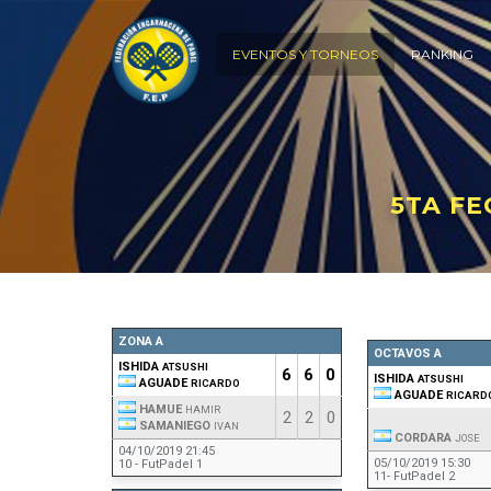
EVENTOS Y TORNEOS
RANKING
5TA FE
ZONA A
OCTAVOS A
ISHIDA
ATSUSHI
6
6
0
ISHIDA
ATSUSHI
AGUADE
RICARDO
AGUADE
RICARD
HAMUE
HAMIR
2
2
0
SAMANIEGO
IVAN
CORDARA
JOSE
04/10/2019 21:45
05/10/2019 15:30
10 - FutPadel 1
11- FutPadel 2