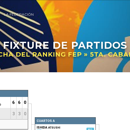
LA FEDERACIÓN
FIXTURE
DE PARTIDOS
CHA DEL RANKING FEP » 5TA. CAB
6
6
0
O
3
3
0
CUARTOS A
ISHIDA
ATSUSHI
W.O.