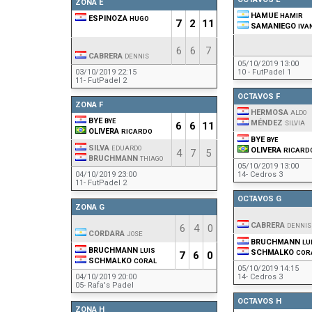
ZONA E
HAMUE
HAMIR
ESPINOZA
HUGO
7
2
11
SAMANIEGO
IVA
6
6
7
CABRERA
DENNIS
05/10/2019 13:00
03/10/2019 22:15
10 - FutPadel 1
11- FutPadel 2
OCTAVOS F
ZONA F
HERMOSA
ALDO
BYE
BYE
MÉNDEZ
SILVIA
6
6
11
OLIVERA
RICARDO
BYE
BYE
SILVA
EDUARDO
OLIVERA
RICARD
4
7
5
BRUCHMANN
THIAGO
05/10/2019 13:00
04/10/2019 23:00
14- Cedros 3
11- FutPadel 2
OCTAVOS G
ZONA G
CABRERA
DENNIS
6
4
0
CORDARA
JOSE
BRUCHMANN
LU
BRUCHMANN
LUIS
SCHMALKO
COR
7
6
0
SCHMALKO
CORAL
05/10/2019 14:15
04/10/2019 20:00
14- Cedros 3
05- Rafa's Padel
OCTAVOS H
ZONA H