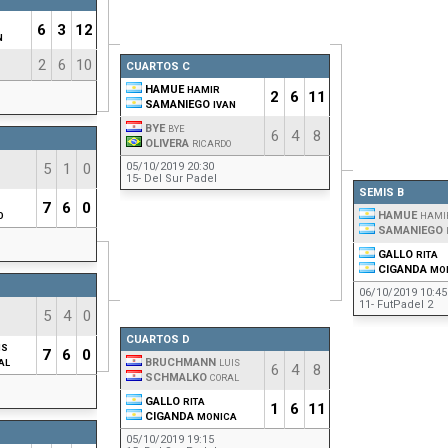
6
3
12
N
2
6
10
CUARTOS C
HAMUE
HAMIR
2
6
11
SAMANIEGO
IVAN
BYE
BYE
6
4
8
OLIVERA
RICARDO
5
1
0
05/10/2019 20:30
15- Del Sur Padel
SEMIS B
7
6
0
HAMUE
O
HAMI
SAMANIEGO
GALLO
RITA
CIGANDA
MO
06/10/2019 10:45
11- FutPadel 2
5
4
0
CUARTOS D
IS
7
6
0
BRUCHMANN
AL
LUIS
6
4
8
SCHMALKO
CORAL
GALLO
RITA
1
6
11
CIGANDA
MONICA
05/10/2019 19:15