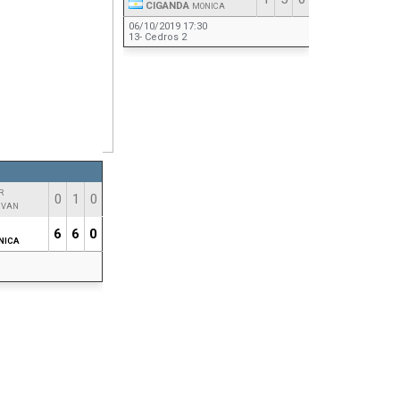
CIGANDA
MONICA
06/10/2019 17:30
13- Cedros 2
R
0
1
0
IVAN
6
6
0
NICA