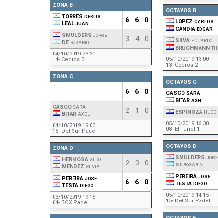
ZONA B
OCTAVOS B
TORRES
DERLIS
6
6
0
LOPEZ
CARLOS
LEAL
JUAN
CANDIA
EDGAR
SMULDERS
JORGE
3
4
0
SILVA
EDUARDO
DE
ROSARIO
BRUCHMANN
TH
04/10/2019 23:30
05/10/2019 13:00
14- Cedros 3
13- Cedros 2
ZONA C
OCTAVOS C
6
6
0
CASCO
SARA
BITAR
AXEL
CASCO
SARA
2
1
0
ESPINOZA
HUGO
BITAR
AXEL
05/10/2019 15:30
04/10/2019 19:00
08- El Túnel 1
15- Del Sur Padel
OCTAVOS D
ZONA D
SMULDERS
JORG
HERMOSA
ALDO
2
3
0
DE
ROSARIO
MÉNDEZ
SILVIA
PEREIRA
JOSE
PEREIRA
JOSE
6
6
0
TESTA
DIEGO
TESTA
DIEGO
05/10/2019 14:15
03/10/2019 19:15
15- Del Sur Padel
04- BOX Padel
OCTAVOS E