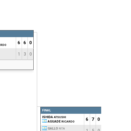
6
6
0
ARDO
1
3
0
FINAL
ISHIDA
ATSUSHI
6
7
0
AGUADE
RICARDO
GALLO
RITA
1
5
0