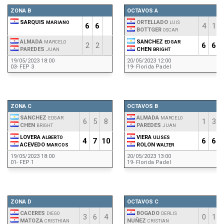
ZONA B
OCTAVOS A
SARQUIS
ORTELLADO
MARIANO
LUIS
6
6
4
1
BOTTGER
OSCAR
ALMADA
SANCHEZ
MARCELO
EDGAR
2
2
6
6
PAREDES
CHEN
JUAN
BRIGHT
19/05/2023 18:00
20/05/2023 12:00
03- FEP 3
19- Florida Padel
ZONA C
OCTAVOS B
SANCHEZ
ALMADA
EDGAR
MARCELO
6
5
8
1
3
CHEN
PAREDES
BRIGHT
JUAN
LOVERA
VIERA
ALBERTO
ULISES
4
7
10
6
6
ACEVEDO
ROLON
MARCOS
WALTER
19/05/2023 18:00
20/05/2023 13:00
01- FEP 1
19- Florida Padel
ZONA D
OCTAVOS C
CACERES
BOGADO
DIEGO
DERLIS
3
6
4
0
1
MATOZA
NUÑEZ
CRISTHIAN
CRISTIAN