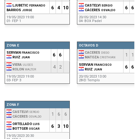
LJUBETIC
CASTELVI
FERNANDO
SERGIO
6
4
10
6
6
BARRIOS
CÁCERES
JORGE
OSVALDO
19/05/2023 19:00
20/05/2023 14:30
01- FEP 1
04- BOX Padel
ZONA E
OCTAVOS D
SERVIAN
CACERES
FRANCISCO
DIEGO
6
6
1
1
RUIZ
MATOZA
JUAN
CRISTHIAN
VIERA
SERVIAN
ULISES
FRANCISCO
4
2
6
6
ROLON
RUIZ
WALTER
JUAN
19/05/2023 19:00
20/05/2023 13:00
03- FEP 3
28-El Templo
ZONA F
CASTELVI
SERGIO
1
6
6
CÁCERES
OSVALDO
ORTELLADO
LUIS
6
3
10
BOTTGER
OSCAR
19/05/2023 20:30