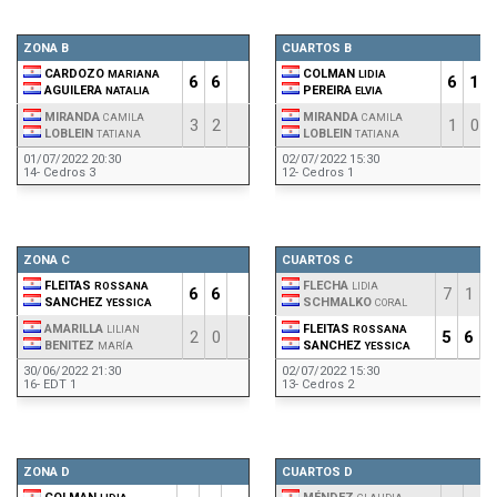
ZONA B
CUARTOS B
CARDOZO
COLMAN
MARIANA
LIDIA
6
6
6
1
AGUILERA
PEREIRA
NATALIA
ELVIA
MIRANDA
MIRANDA
CAMILA
CAMILA
3
2
1
0
LOBLEIN
LOBLEIN
TATIANA
TATIANA
01/07/2022 20:30
02/07/2022 15:30
14- Cedros 3
12- Cedros 1
ZONA C
CUARTOS C
FLEITAS
FLECHA
ROSSANA
LIDIA
6
6
7
1
SANCHEZ
SCHMALKO
YESSICA
CORAL
AMARILLA
FLEITAS
LILIAN
ROSSANA
2
0
5
6
1
BENITEZ
SANCHEZ
MARÍA
YESSICA
30/06/2022 21:30
02/07/2022 15:30
16- EDT 1
13- Cedros 2
ZONA D
CUARTOS D