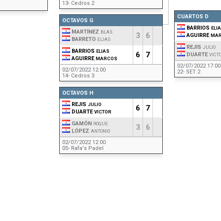
13- Cedros 2
CUARTOS D
OCTAVOS G
BARRIOS
ELI
MARTÍNEZ
BLAS
3
6
AGUIRRE
MA
BARRETO
ELIAS
REJIS
JULIO
BARRIOS
ELIAS
6
7
DUARTE
VICT
AGUIRRE
MARCOS
02/07/2022 17:00
02/07/2022 12:00
22- SET 2
14- Cedros 3
OCTAVOS H
REJIS
JULIO
6
7
DUARTE
VICTOR
GAMÓN
ROQUE
3
6
LÓPEZ
ANTONIO
02/07/2022 12:00
05- Rafa's Padel