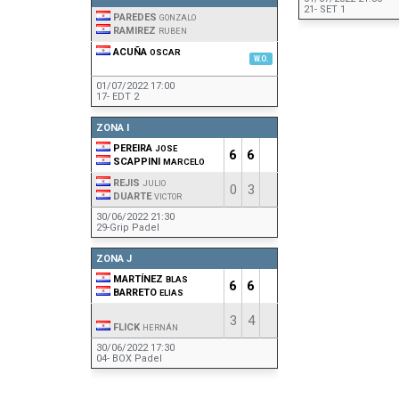
21- SET 1
PAREDES
GONZALO
RAMIREZ
RUBEN
ACUÑA
OSCAR
W.O.
01/07/2022 17:00
17- EDT 2
ZONA I
PEREIRA
JOSE
6
6
SCAPPINI
MARCELO
REJIS
JULIO
0
3
DUARTE
VICTOR
30/06/2022 21:30
29-Grip Padel
ZONA J
MARTÍNEZ
BLAS
6
6
BARRETO
ELIAS
3
4
FLICK
HERNÁN
30/06/2022 17:30
04- BOX Padel