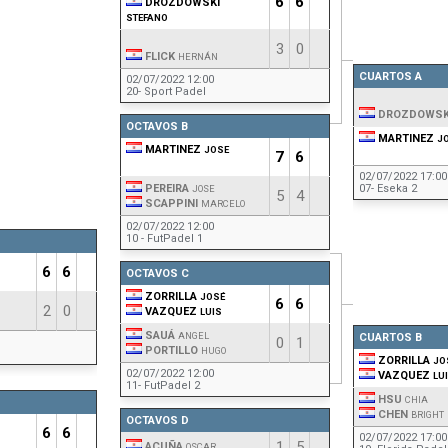
6
6
DROZDOWSKI
STEFANO
3
0
FLICK
HERNÁN
CUARTOS A
02/07/2022 12:00
20- Sport Padel
DROZDOWSK
OCTAVOS B
MARTINEZ
J
MARTINEZ
JOSE
7
6
02/07/2022 17:00
PEREIRA
07- Eseka 2
JOSE
5
4
SCAPPINI
MARCELO
02/07/2022 12:00
10 - FutPadel 1
6
6
OCTAVOS C
ZORRILLA
JOSÉ
6
6
2
0
VAZQUEZ
LUIS
SAUÁ
ANGEL
CUARTOS B
0
1
PORTILLO
HUGO
ZORRILLA
JO
02/07/2022 12:00
VAZQUEZ
LU
11- FutPadel 2
HSU
CHIA
CHEN
BRIGHT
OCTAVOS D
6
6
02/07/2022 17:00
1
5
ACUÑA
OSCAR