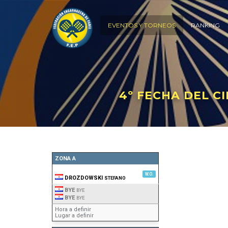
EVENTOS Y TORNEOS
RANKING
4º FECHA DEL C
ZONA A
W.O.
DROZDOWSKI
STEFANO
BYE
BYE
BYE
BYE
Hora a definir
Lugar a definir