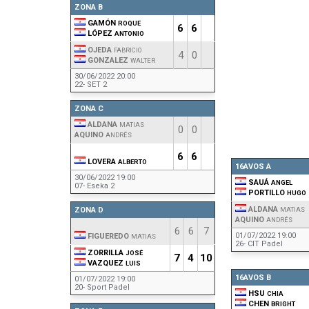
ZONA B
GAMÓN
ROQUE
6
6
LÓPEZ
ANTONIO
OJEDA
FABRICIO
4
0
GONZALEZ
WALTER
30/06/2022 20:00
22- SET 2
ZONA C
ALDANA
MATIAS
0
0
AQUINO
ANDRÉS
6
6
LOVERA
ALBERTO
16AVOS A
30/06/2022 19:00
SAUÁ
ANGEL
07- Eseka 2
PORTILLO
HUGO
ALDANA
ZONA D
MATIAS
AQUINO
ANDRÉS
6
6
7
01/07/2022 19:00
FIGUEREDO
MATIAS
26- CIT Padel
ZORRILLA
JOSÉ
7
4
10
VAZQUEZ
LUIS
16AVOS B
01/07/2022 19:00
20- Sport Padel
HSU
CHIA
CHEN
BRIGHT