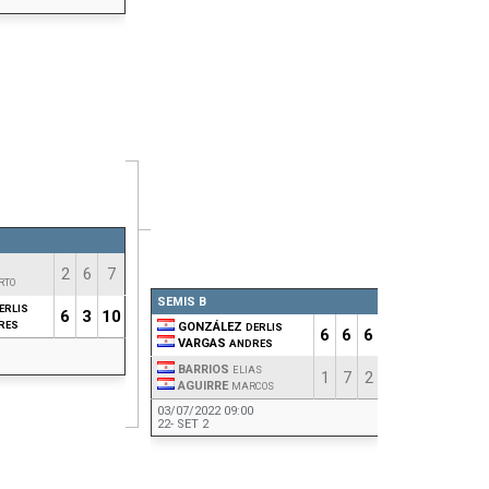
FINAL
MARTINE
GONZÁLE
VARGAS
03/07/2022 1
17- EDT 2
2
6
7
RTO
SEMIS B
ERLIS
6
3
10
RES
GONZÁLEZ
DERLIS
6
6
6
VARGAS
ANDRES
BARRIOS
ELIAS
1
7
2
AGUIRRE
MARCOS
03/07/2022 09:00
22- SET 2