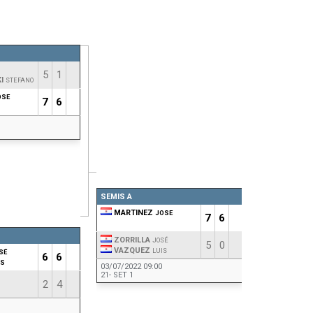
5
1
I
STEFANO
OSE
7
6
SEMIS A
MARTINEZ
JOSE
7
6
ZORRILLA
JOSÉ
5
0
VAZQUEZ
LUIS
SÉ
6
6
IS
03/07/2022 09:00
21- SET 1
2
4