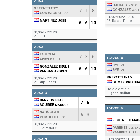
ZONA E
OJEDA
FABRICIO
SPERATTI
ENZO
7
1
8
GONZALEZ
WALT
GOMEZ
CRISTHIAN
01/07/2022 19:00
MARTINEZ
JOSE
05- Rafa's Padel
6
6
10
30/06/2022 20:00
23- SET 3
ZONA F
HSU
CHIA
7
3
6
16AVOS C
CHEN
BRIGHT
BYE
BYE
GONZÁLEZ
DERLIS
6
6
10
BYE
BYE
VARGAS
ANDRES
SPERATTI
ENZO
30/06/2022 20:30
29-Grip Padel
GOMEZ
CRISTHI
Hora a definir
ZONA G
Lugar a definir
BARRIOS
ELIAS
7
6
AGUIRRE
MARCOS
16AVOS D
SAUÁ
ANGEL
6
3
PORTILLO
HUGO
FIGUEREDO
MATI
30/06/2022 20:30
PAREDES
11- FutPadel 2
GONZAL
RAMIREZ
RUBEN
ZONA H
01/07/2022 21:30