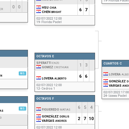
19- Florida Padel
0
0
HSU
CHIA
6
7
ER
CHEN
BRIGHT
02/07/2022 12:00
19- Florida Padel
OCTAVOS E
SPERATTI
ENZO
CUARTOS C
1
3
GOMEZ
CRISTHIAN
W.O.
LOVERA
ALBE
6
6
AN
LOVERA
ALBERTO
GONZÁLEZ
D
02/07/2022 12:00
VARGAS
AND
12- Cedros 1
02/07/2022 17:00
24- Izawa Padel
OCTAVOS F
6
5
4
W.O.
FIGUEREDO
MATIAS
AS
GONZÁLEZ
DERLIS
O
2
7
10
VARGAS
ANDRES
02/07/2022 12:00