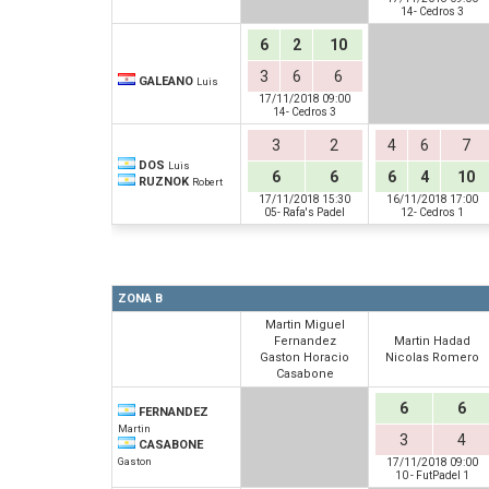
14- Cedros 3
6
2
10
3
6
6
GALEANO
Luis
17/11/2018 09:00
14- Cedros 3
3
2
4
6
7
DOS
Luis
6
6
6
4
10
RUZNOK
Robert
17/11/2018 15:30
16/11/2018 17:00
05- Rafa's Padel
12- Cedros 1
ZONA B
Martin Miguel
Fernandez
Martin Hadad
Gaston Horacio
Nicolas Romero
Casabone
6
6
FERNANDEZ
Martin
3
4
CASABONE
Gaston
17/11/2018 09:00
10 - FutPadel 1