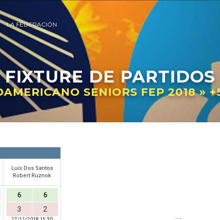
LA FEDERACIÓN
FIXTURE
DE PARTIDOS
AMERICANO SENIORS FEP 2018 » +
Luis Dos Santos
Robert Ruznok
6
6
3
2
17/11/2018 15:30