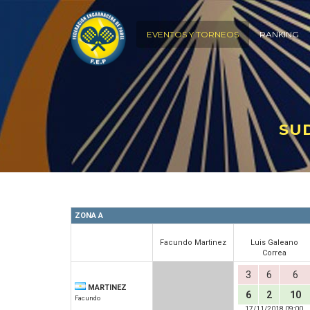
EVENTOS Y TORNEOS
RANKING
SUD
ZONA A
Facundo Martinez
Luis Galeano
Correa
3
6
6
MARTINEZ
6
2
10
Facundo
17/11/2018 09:00