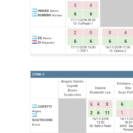
3
4
HADAD
Martin
6
6
ROMERO
Nicolas
17/11/2018 09:00
10 - FutPadel 1
2
0
0
4
DE
Alexia
6
6
6
6
DI
Alejandro
17/11/2018 16:00
16/11/2018 17:00
I - FEP 1
13- Cedros 2
ZONA C
Angelo Danilo
Emiliano 
Copetti
Daiana
Rey
Bruno
Elizabeth Lee
Enzo Piñ
Scuticchio
6
4
8
6
COPETTI
Angelo
2
6
11
1
16/11/2018
16/11/2
SCUTICCHIO
13:00
18:30
Bruno
05- Rafa's Padel
XXVII - Ra
Parque