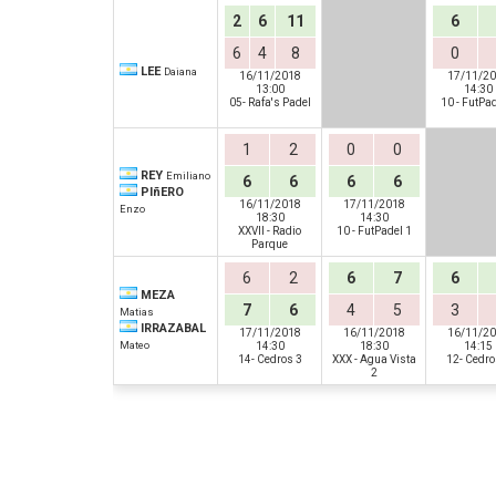
2
6
11
6
6
4
8
0
LEE
Daiana
16/11/2018
17/11/2
13:00
14:30
05- Rafa's Padel
10 - FutPad
1
2
0
0
REY
Emiliano
6
6
6
6
PIñERO
16/11/2018
17/11/2018
Enzo
18:30
14:30
XXVII - Radio
10 - FutPadel 1
Parque
6
2
6
7
6
MEZA
7
6
4
5
3
Matias
IRRAZABAL
17/11/2018
16/11/2018
16/11/2
Mateo
14:30
18:30
14:15
14- Cedros 3
XXX - Agua Vista
12- Cedro
2