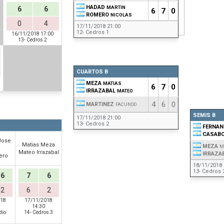
HADAD
MARTIN
6
6
6
7
0
ROMERO
NICOLAS
0
4
17/11/2018 21:00
12- Cedros 1
16/11/2018 17:00
13- Cedros 2
CUARTOS B
MEZA
MATIAS
6
7
0
IRRAZABAL
MATEO
4
6
0
MARTINEZ
FACUNDO
SEMIS B
17/11/2018 21:00
13- Cedros 2
FERNAN
CASAB
Jose
Matias Meza
MEZA
M
Mateo Irrazabal
IRRAZA
ero
18/11/2018 
13- Cedros 
6
7
6
2
6
2
018
17/11/2018
14:30
dio
14- Cedros 3