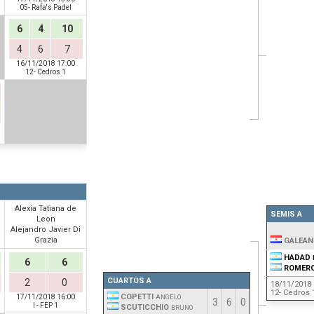
05- Rafa's Padel
6
4
10
4
6
7
16/11/2018 17:00
12- Cedros 1
Alexia Tatiana de
SEMIS A
Leon
Alejandro Javier Di
Grazia
GALEAN
HADAD
6
6
ROMER
CUARTOS A
2
0
18/11/2018 
12- Cedros 
COPETTI
17/11/2018 16:00
ANGELO
3
6
0
I - FEP 1
SCUTICCHIO
BRUNO