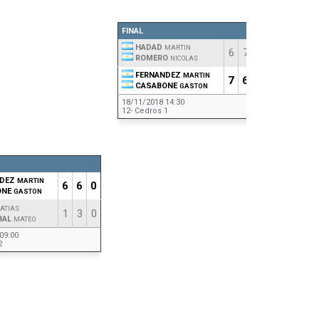
FINAL
HADAD
MARTIN
6
7
4
ROMERO
NICOLAS
FERNANDEZ
MARTIN
7
6
6
CASABONE
GASTON
18/11/2018 14:30
12- Cedros 1
DEZ
MARTIN
6
6
0
ONE
GASTON
ATIAS
1
3
0
BAL
MATEO
09:00
2