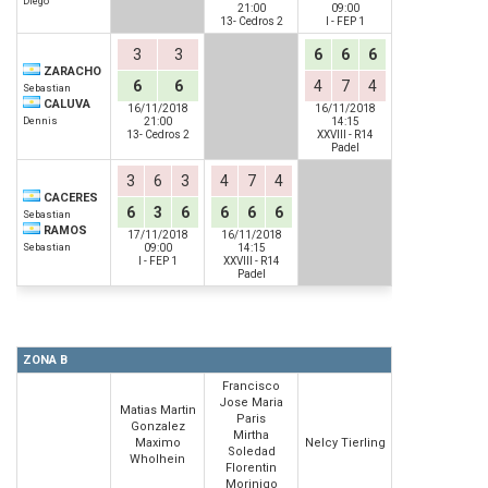
Diego
21:00
09:00
13- Cedros 2
I - FEP 1
3
3
6
6
6
ZARACHO
6
6
4
7
4
Sebastian
CALUVA
16/11/2018
16/11/2018
Dennis
21:00
14:15
13- Cedros 2
XXVIII - R14
Padel
3
6
3
4
7
4
CACERES
6
3
6
6
6
6
Sebastian
RAMOS
17/11/2018
16/11/2018
Sebastian
09:00
14:15
I - FEP 1
XXVIII - R14
Padel
ZONA B
Francisco
Jose Maria
Matias Martin
Paris
Gonzalez
Mirtha
Maximo
Nelcy Tierling
Soledad
Wholhein
Florentin
Morinigo