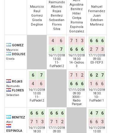
Abril
Raimundo
Agostina
Mauricio
Alberto
Nahuel
Benitez
Raul
Rojas
Fernandez
Hiller
Gomez
Benitez
Juan
Cintya
Gisela
Sebastian
Esteban
Romina
Deglise
Flores
Martinez
Espinola
Silva
Gonzalez
4
6
7
1
3
6
6
6
GOMEZ
6
7
6
6
6
2
7
3
Mauricio
DEGLISE
16/11/2018
16/11/2018
17/11/2018
Gisela
13:00
18:30
09:00
11-
14- Cedros
03- FEP 3
FutPadel 2
3
6
7
7
1
2
6
2
7
ROJAS
4
6
6
6
6
1
6
6
Raimundo
16/11/2018
17/11/2018
16/11/2018
FLORES
13:00
09:00
18:30
Sebastian
11-
XXVII -
10 -
FutPadel 2
Radio
FutPadel 1
Parque
6
6
6
6
6
6
4
7
6
BENITEZ
7
1
3
7
1
2
6
6
3
Abril
16/11/2018
17/11/2018
16/11/2018
ESPINOLA
18:30
09:00
13:00