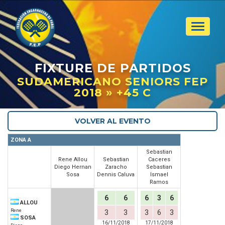
Toggle
navigat
FIXTURE
DE PARTIDOS
SUDAMERICANO SENIORS FEP
2018 » +45 C
VOLVER AL EVENTO
ZONA A
Sebastian
Rene Allou
Sebastian
Caceres
Diego Hernan
Zaracho
Sebastian
Sosa
Dennis Caluva
Ismael
Ramos
6
6
6
3
6
ALLOU
Rene
3
3
3
6
3
SOSA
16/11/2018
17/11/2018