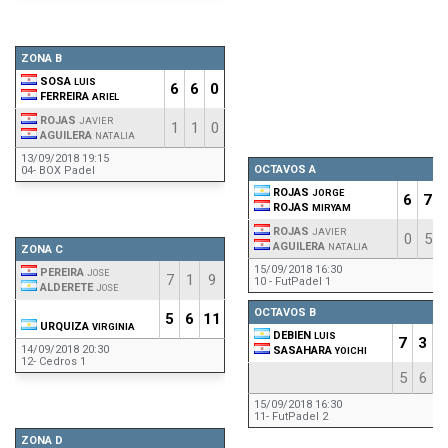
ZONA B
SOSA
LUIS
6
6
0
FERREIRA
ARIEL
ROJAS
JAVIER
1
1
0
AGUILERA
NATALIA
13/09/2018 19:15
OCTAVOS A
04- BOX Padel
ROJAS
JORGE
6
7
ROJAS
MIRYAM
ROJAS
JAVIER
0
5
AGUILERA
NATALIA
ZONA C
15/09/2018 16:30
PEREIRA
JOSE
7
1
9
10 - FutPadel 1
ALDERETE
JOSE
OCTAVOS B
5
6
11
URQUIZA
VIRGINIA
DEBIEN
LUIS
7
3
1
14/09/2018 20:30
SASAHARA
YOICHI
12- Cedros 1
5
6
15/09/2018 16:30
11- FutPadel 2
ZONA D