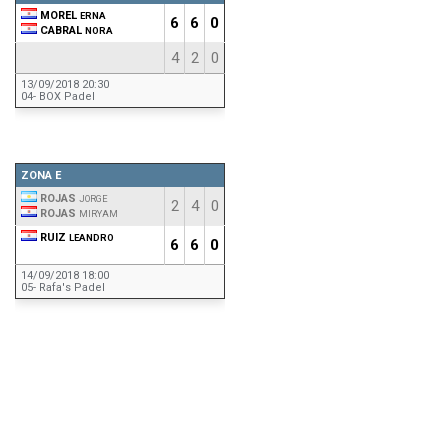
MOREL
ERNA
6
6
0
CABRAL
NORA
4
2
0
13/09/2018 20:30
04- BOX Padel
ZONA E
ROJAS
JORGE
2
4
0
ROJAS
MIRYAM
RUIZ
LEANDRO
6
6
0
14/09/2018 18:00
05- Rafa's Padel