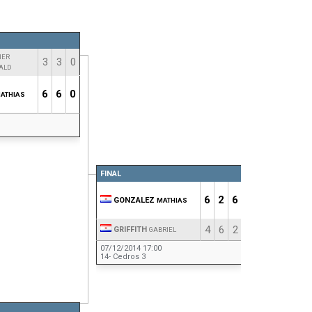
IER
3
3
0
ALD
6
6
0
ATHIAS
FINAL
6
2
6
GONZALEZ
MATHIAS
4
6
2
GRIFFITH
GABRIEL
07/12/2014 17:00
14- Cedros 3