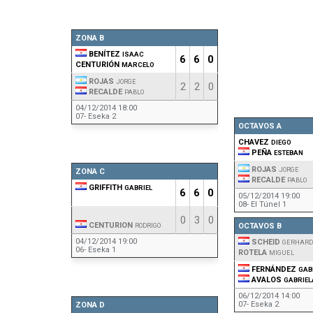
ZONA B
BENÍTEZ
ISAAC
6
6
0
CENTURIÓN
MARCELO
ROJAS
JORGE
2
2
0
RECALDE
PABLO
04/12/2014 18:00
07- Eseka 2
OCTAVOS A
CHAVEZ
DIEGO
PEÑA
ESTEBAN
ROJAS
JORGE
ZONA C
RECALDE
PABLO
GRIFFITH
GABRIEL
6
6
0
05/12/2014 19:00
08- El Túnel 1
0
3
0
CENTURION
RODRIGO
OCTAVOS B
04/12/2014 19:00
SCHEID
GERHARD
06- Eseka 1
ROTELA
MIGUEL
FERNÁNDEZ
GAB
AVALOS
GABRIEL
06/12/2014 14:00
07- Eseka 2
ZONA D