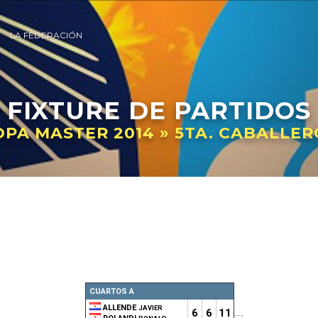
LA FEDERACIÓN
FIXTURE
DE PARTIDOS
OPA MASTER 2014 » 5TA. CABALLER
CUARTOS A
ALLENDE
JAVIER
6
6
11