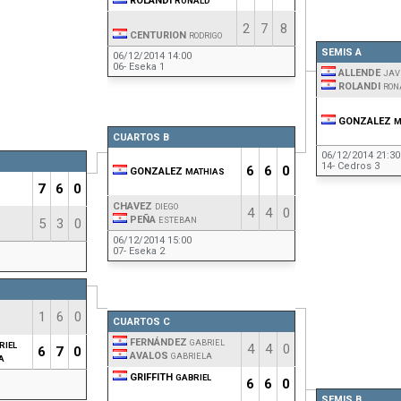
ROLANDI
RONALD
2
7
8
CENTURION
RODRIGO
SEMIS A
06/12/2014 14:00
06- Eseka 1
ALLENDE
JAV
ROLANDI
RON
GONZALEZ
M
CUARTOS B
06/12/2014 21:30
14- Cedros 3
6
6
0
GONZALEZ
MATHIAS
7
6
0
CHAVEZ
DIEGO
4
4
0
PEÑA
ESTEBAN
5
3
0
06/12/2014 15:00
07- Eseka 2
1
6
0
CUARTOS C
FERNÁNDEZ
GABRIEL
RIEL
4
4
0
6
7
0
AVALOS
GABRIELA
A
GRIFFITH
GABRIEL
6
6
0
SEMIS B