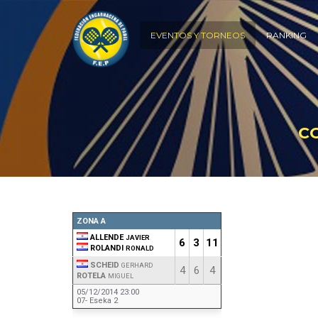
EVENTOS Y TORNEOS
RANKING
C
ZONA A
ALLENDE
JAVIER
6
3
11
ROLANDI
RONALD
SCHEID
GERHARD
4
6
4
ROTELA
MIGUEL
05/12/2014 23:00
07- Eseka 2