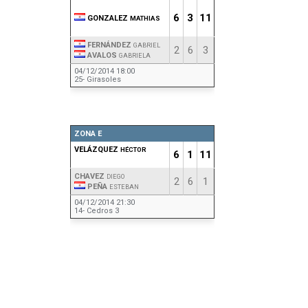
6
3
11
GONZALEZ
MATHIAS
FERNÁNDEZ
GABRIEL
2
6
3
AVALOS
GABRIELA
04/12/2014 18:00
25- Girasoles
ZONA E
VELÁZQUEZ
HÉCTOR
6
1
11
CHAVEZ
DIEGO
2
6
1
PEÑA
ESTEBAN
04/12/2014 21:30
14- Cedros 3