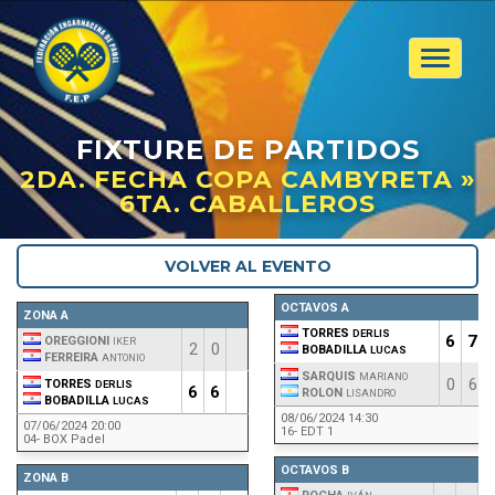
Toggle
navigat
FIXTURE
DE PARTIDOS
2DA. FECHA COPA CAMBYRETA »
6TA. CABALLEROS
VOLVER AL EVENTO
OCTAVOS A
ZONA A
TORRES
DERLIS
6
7
OREGGIONI
IKER
2
0
BOBADILLA
LUCAS
FERREIRA
ANTONIO
SARQUIS
MARIANO
0
6
TORRES
DERLIS
6
6
ROLON
LISANDRO
BOBADILLA
LUCAS
08/06/2024 14:30
07/06/2024 20:00
16- EDT 1
04- BOX Padel
OCTAVOS B
ZONA B