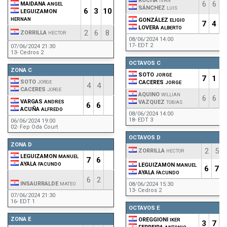
ROCHA
IVÁN
6
6
MAIDANA
ANGEL
SÁNCHEZ
LUIS
6
3
10
LEGUIZAMON
HERNAN
GONZÁLEZ
ELIGIO
7
4
1
LOVERA
ALBERTO
2
6
8
ZORRILLA
HECTOR
08/06/2024 14:00
17- EDT 2
07/06/2024 21:30
13- Cedros 2
OCTAVOS C
ZONA C
SOTO
JORGE
7
1
1
SOTO
JORGE
CACERES
JORGE
4
4
CACERES
JORGE
AQUINO
WILLIAN
6
6
VARGAS
ANDRES
VAZQUEZ
TOBIAS
6
6
ACUÑA
ALFREDO
08/06/2024 14:00
18- EDT 3
06/06/2024 19:00
02- Fep Oda Court
OCTAVOS D
ZONA D
2
5
ZORRILLA
HECTOR
LEGUIZAMON
MANUEL
7
6
AYALA
FACUNDO
LEGUIZAMON
MANUEL
6
7
AYALA
FACUNDO
6
2
INSAURRALDE
MATEO
08/06/2024 15:30
13- Cedros 2
07/06/2024 21:30
16- EDT 1
OCTAVOS E
ZONA E
OREGGIONI
IKER
3
7
1