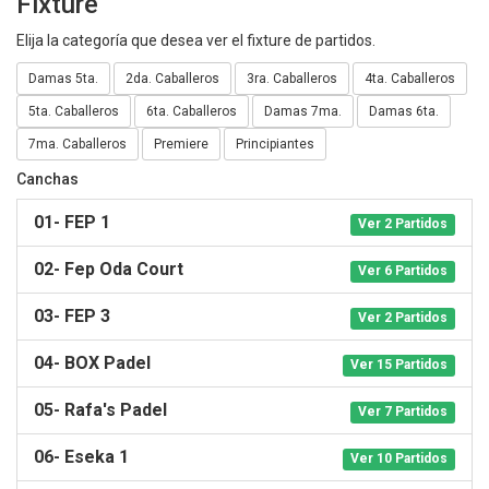
Fixture
Elija la categoría que desea ver el fixture de partidos.
Damas 5ta.
2da. Caballeros
3ra. Caballeros
4ta. Caballeros
5ta. Caballeros
6ta. Caballeros
Damas 7ma.
Damas 6ta.
7ma. Caballeros
Premiere
Principiantes
Canchas
01- FEP 1
Ver 2 Partidos
02- Fep Oda Court
Ver 6 Partidos
03- FEP 3
Ver 2 Partidos
04- BOX Padel
Ver 15 Partidos
05- Rafa's Padel
Ver 7 Partidos
06- Eseka 1
Ver 10 Partidos