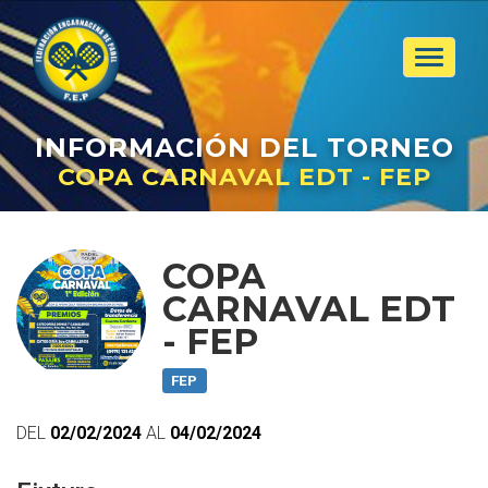
Toggle
navigat
INFORMACIÓN
DEL TORNEO
COPA CARNAVAL EDT - FEP
COPA
CARNAVAL EDT
- FEP
FEP
DEL
02/02/2024
AL
04/02/2024