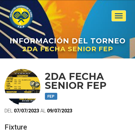
Toggle
navigat
INFORMACIÓN
DEL TORNEO
2DA FECHA SENIOR FEP
2DA FECHA
SENIOR FEP
FEP
DEL
07/07/2023
AL
09/07/2023
Fixture