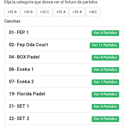
Elija la categoría que desea ver el fixture de partidos.
+35 A
+35 B
+35 C
+55 A
+30 A
+45C
Canchas
01- FEP 1
Ver 4 Partidos
02- Fep Oda Court
Ver 11 Partidos
04- BOX Padel
Ver 8 Partidos
06- Eseka 1
Ver 4 Partidos
07- Eseka 2
Ver 1 Partidos
19- Florida Padel
Ver 9 Partidos
21- SET 1
Ver 6 Partidos
22- SET 2
Ver 6 Partidos