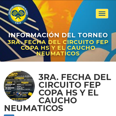
Toggle
navigat
INFORMACIÓN
DEL TORNEO
3RA. FECHA DEL CIRCUITO FEP
COPA HS Y EL CAUCHO
NEUMATICOS
3RA. FECHA DEL
CIRCUITO FEP
COPA HS Y EL
CAUCHO
NEUMATICOS